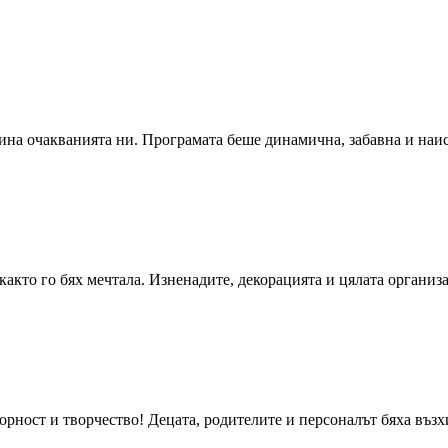
мина очакванията ни. Програмата беше динамична, забавна и наи
 както го бях мечтала. Изненадите, декорацията и цялата органи
орност и творчество! Децата, родителите и персоналът бяха възх