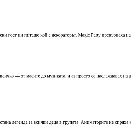
секи гост ни питаше кой е декораторът. Magic Party превърнаха н
всичко — от масите до музиката, и аз просто се наслаждавах на д
 стана легенда за всички деца в групата. Аниматорите не спряха 