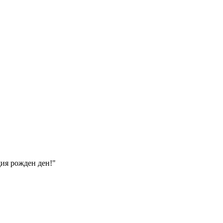
щия рожден ден!
"