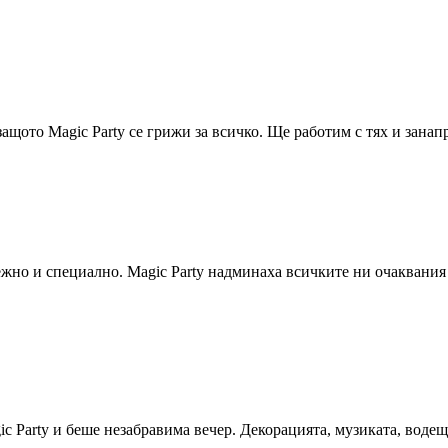
щото Magic Party се грижи за всичко. Ще работим с тях и занап
но и специално. Magic Party надминаха всичките ни очаквания —
c Party и беше незабравима вечер. Декорацията, музиката, вод