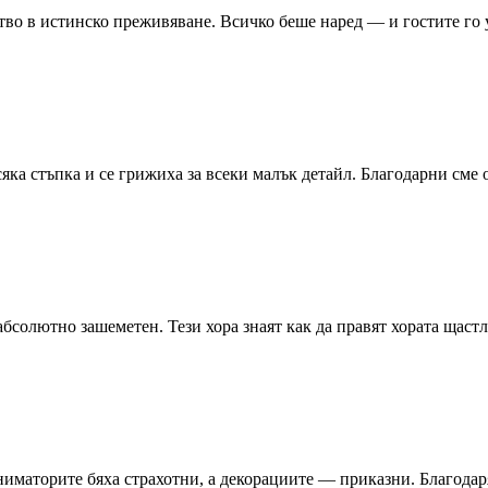
во в истинско преживяване. Всичко беше наред — и гостите го 
сяка стъпка и се грижиха за всеки малък детайл. Благодарни сме 
 абсолютно зашеметен. Тези хора знаят как да правят хората щаст
иматорите бяха страхотни, а декорациите — приказни. Благодаря