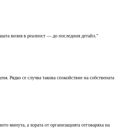
ашата визия в реалност — до последния детайл.
"
еня. Рядко се случва такова спокойствие на собствената
нито минута, а хората от организацията отговаряха на