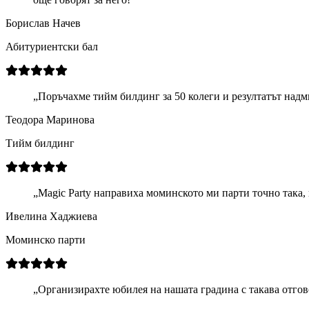
Борислав Начев
Абитуриентски бал
„
Поръчахме тийм билдинг за 50 колеги и резултатът над
Теодора Маринова
Тийм билдинг
„
Magic Party направиха моминското ми парти точно така,
Ивелина Хаджиева
Моминско парти
„
Организирахте юбилея на нашата градина с такава отгов