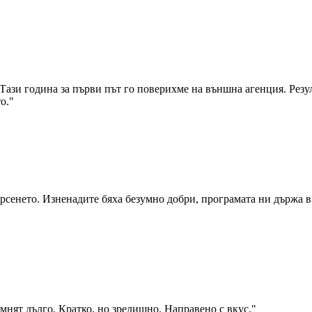
Тази година за първи път го поверихме на външна агенция. Резу
о.
"
сенето. Изненадите бяха безумно добри, програмата ни държа в 
омнят дълго. Кратко, но зрелищно. Направено с вкус.
"