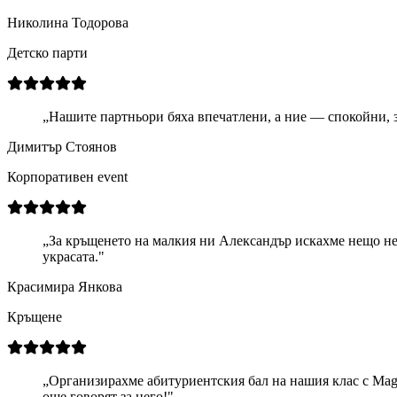
Николина Тодорова
Детско парти
„
Нашите партньори бяха впечатлени, а ние — спокойни, за
Димитър Стоянов
Корпоративен event
„
За кръщенето на малкия ни Александър искахме нещо неж
украсата.
"
Красимира Янкова
Кръщене
„
Организирахме абитуриентския бал на нашия клас с Magi
още говорят за него!
"