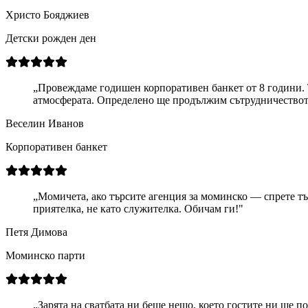
Христо Бояджиев
Детски рожден ден
„
Провеждаме годишен корпоративен банкет от 8 години. 
атмосферата. Определено ще продължим сътрудничествот
Веселин Иванов
Корпоративен банкет
„
Момичета, ако търсите агенция за моминско — спрете тър
приятелка, не като служителка. Обичам ги!
"
Петя Димова
Моминско парти
„
Зарята на сватбата ни беше нещо, което гостите ни ще п