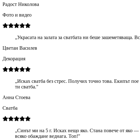
Радост Николова
Фото и видео
„
Украсата на залата за сватбата ни беше зашеметяваща. В
Цветан Василев
Декорация
„
Исках сватба без стрес. Получих точно това. Екипът пое 
ти сватба.
"
Анна Стоева
Сватба
„
Синът ми на 5 г. Исках нещо яко. Стана повече от яко —
всяко обаждане веднага. Топ!
"