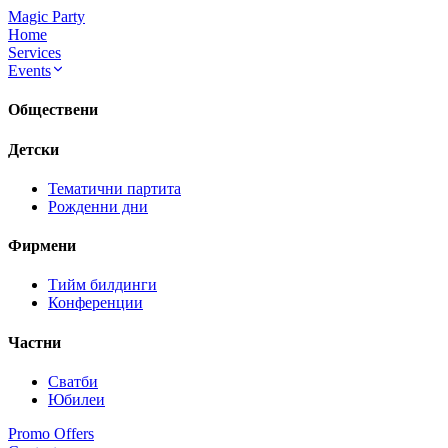
Magic Party
Home
Services
Events
Обществени
Детски
Тематични партита
Рожденни дни
Фирмени
Тийм билдинги
Конференции
Частни
Сватби
Юбилеи
Promo Offers