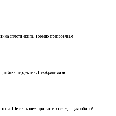
стина сплоти екипа. Горещо препоръчвам!
"
зация бяха перфектни. Незабравима нощ!
"
итени. Ще се върнем при вас и за следващия юбилей.
"