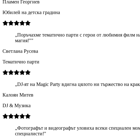
Пламен Георгиев
Юбилей на детска градина
„
Поръчахме тематично парти с герои от любимия филм на 
магия!"
"
Светлана Русева
Тематично парти
„
DJ-ят на Magic Party вдигна цялото ни тържество на кра
Калоян Митев
DJ & Музика
„
Фотографът и видеографът уловиха всеки специален мом
специалисти!
"