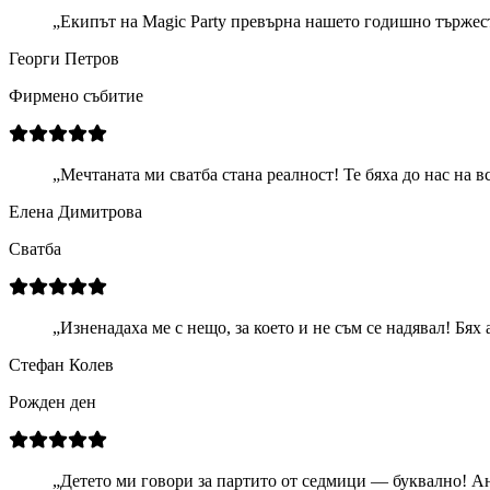
„
Екипът на Magic Party превърна нашето годишно тържест
Георги Петров
Фирмено събитие
„
Мечтаната ми сватба стана реалност! Те бяха до нас на в
Елена Димитрова
Сватба
„
Изненадаха ме с нещо, за което и не съм се надявал! Бях
Стефан Колев
Рожден ден
„
Детето ми говори за партито от седмици — буквално! Ан