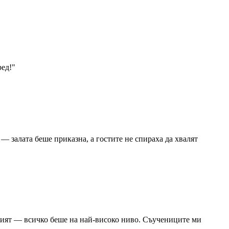
ред!
"
 залата беше приказна, а гостите не спираха да хвалят
ещият — всичко беше на най-високо ниво. Съучениците ми