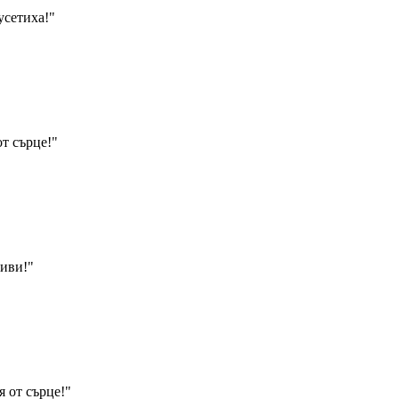
усетиха!
"
от сърце!
"
ливи!
"
 от сърце!
"